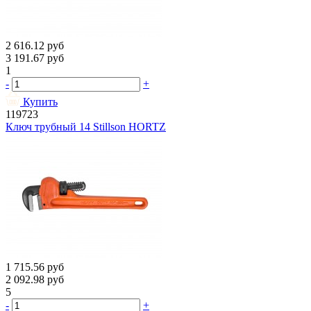
2 616.12
руб
3 191.67
руб
1
-
+
Купить
119723
Ключ трубный 14 Stillson HORTZ
1 715.56
руб
2 092.98
руб
5
-
+