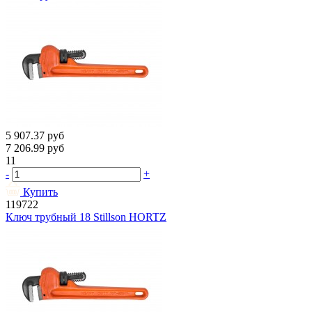
5 907.37
руб
7 206.99
руб
11
-
+
Купить
119722
Ключ трубный 18 Stillson HORTZ