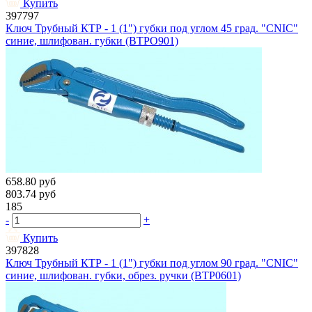
Купить
397797
Ключ Трубный КТР - 1 (1") губки под углом 45 град. "CNIC"
синие, шлифован. губки (BTPO901)
658.80
руб
803.74
руб
185
-
+
Купить
397828
Ключ Трубный КТР - 1 (1") губки под углом 90 град. "CNIC"
синие, шлифован. губки, обрез. ручки (BTP0601)