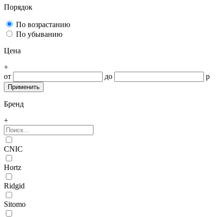
Порядок
По возрастанию
По убыванию
Цена
+
от
до
р
Бренд
+
CNIC
Hortz
Ridgid
Sitomo