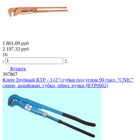
1 801.09
руб
2 197.33
руб
16
-
+
Купить
397807
Ключ Трубный КТР - 3 (2") губки под углом 90 град. "CNIC"
синие, шлифован. губки, обрез. ручки (BTP0602)