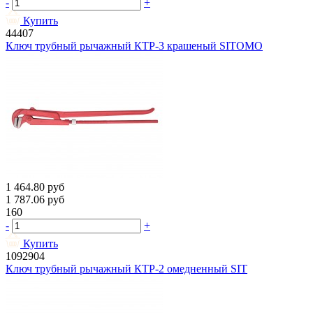
-
+
Купить
44407
Ключ трубный рычажный КТР-3 крашеный SITOMO
1 464.80
руб
1 787.06
руб
160
-
+
Купить
1092904
Ключ трубный рычажный КТР-2 омедненный SIT