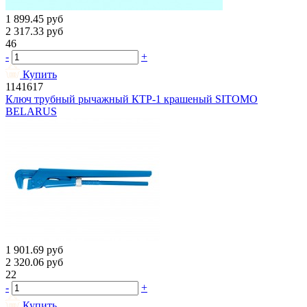
1 899.45
руб
2 317.33
руб
46
-
+
Купить
1141617
Ключ трубный рычажный КТР-1 крашеный SITOMO
BELARUS
1 901.69
руб
2 320.06
руб
22
-
+
Купить