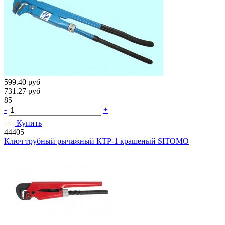
599.40
руб
731.27
руб
85
-
+
Купить
44405
Ключ трубный рычажный КТР-1 крашеный SITOMO