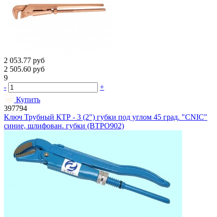
2 053.77
руб
2 505.60
руб
9
-
+
Купить
397794
Ключ Трубный КТР - 3 (2") губки под углом 45 град. "CNIC"
синие, шлифован. губки (BTPO902)