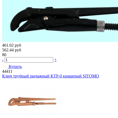
461.02
руб
562.44
руб
86
-
+
Купить
44411
Ключ трубный рычажный КТР-0 крашеный SITOMO