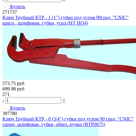
Купить
271737
Ключ Трубный КТР - 1 (1") губки под углом 90град. "CNIC"
красн., шлифован. губки, усил.(HT HO4)
573.75
руб
699.98
руб
271
-
+
Купить
397780
Ключ Трубный КТР - 0 (3/4") губки под углом 90 град. "CNIC"
синие, шлифован. губки, обрез. ручки (BTP0675)