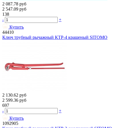
2 087.78
руб
2 547.09
руб
138
-
+
Купить
44410
Ключ трубный рычажный КТР-4 крашеный SITOMO
2 130.62
руб
2 599.36
руб
697
-
+
Купить
1092905