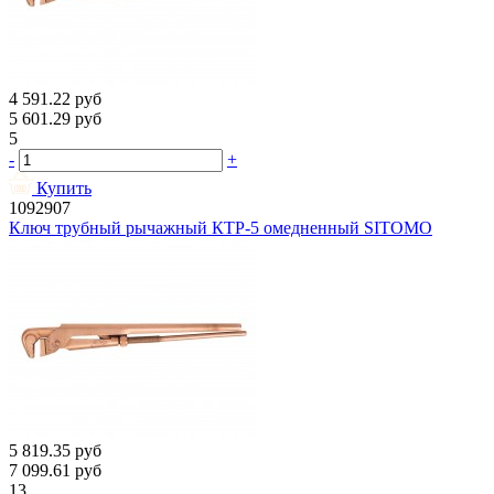
4 591.22
руб
5 601.29
руб
5
-
+
Купить
1092907
Ключ трубный рычажный КТР-5 омедненный SITOMO
5 819.35
руб
7 099.61
руб
13