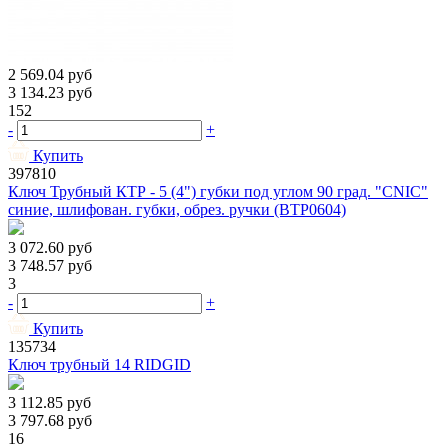
2 569.04
руб
3 134.23
руб
152
-
+
Купить
397810
Ключ Трубный КТР - 5 (4") губки под углом 90 град. "CNIC"
синие, шлифован. губки, обрез. ручки (BTP0604)
3 072.60
руб
3 748.57
руб
3
-
+
Купить
135734
Ключ трубный 14 RIDGID
3 112.85
руб
3 797.68
руб
16