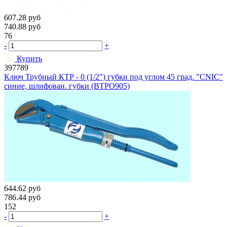
607.28
руб
740.88
руб
76
-
+
Купить
397789
Ключ Трубный КТР - 0 (1/2") губки под углом 45 град. "CNIC"
синие, шлифован. губки (BTPO905)
644.62
руб
786.44
руб
152
-
+