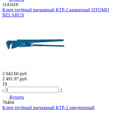
1141618
Ключ трубный рычажный КТР-2 крашеный SITOMO
BELARUS
2 042.60
руб
2 491.97
руб
19
-
+
Купить
76404
Ключ трубный рычажный КТР-2 омедненный