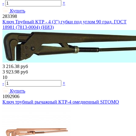
-
+
Купить
283398
Ключ Трубный КТР - 4 (3") губки под углом 90 град. ГОСТ
18981 (7813-0004) (НИЗ)
3 216.38
руб
3 923.98
руб
10
-
+
Купить
1092906
Ключ трубный рычажный КТР-4 омедненный SITOMO