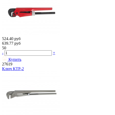
524.40
руб
639.77
руб
50
-
+
Купить
27619
Ключ КТР-2