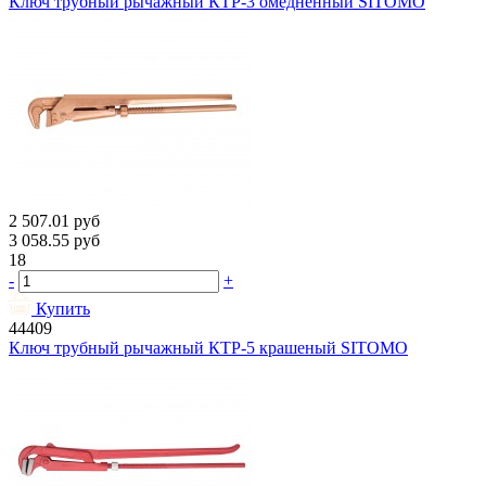
Ключ трубный рычажный КТР-3 омедненный SITOMO
2 507.01
руб
3 058.55
руб
18
-
+
Купить
44409
Ключ трубный рычажный КТР-5 крашеный SITOMO