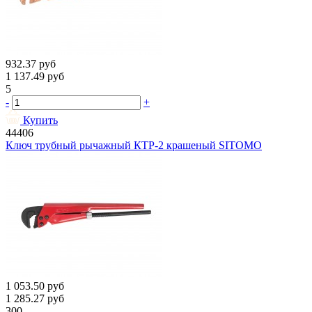
932.37
руб
1 137.49
руб
5
-
+
Купить
44406
Ключ трубный рычажный КТР-2 крашеный SITOMO
1 053.50
руб
1 285.27
руб
300