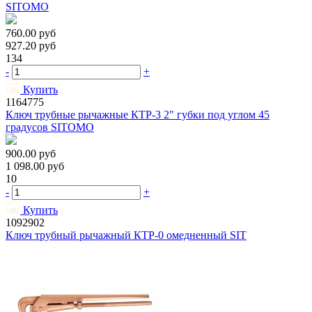
SITOMO
760.00
руб
927.20
руб
134
-
+
Купить
1164775
Ключ трубные рычажные КТР-3 2" губки под углом 45
градусов SITOMO
900.00
руб
1 098.00
руб
10
-
+
Купить
1092902
Ключ трубный рычажный КТР-0 омедненный SIT