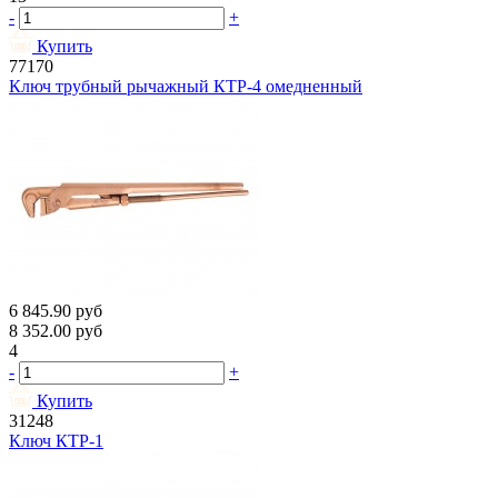
-
+
Купить
77170
Ключ трубный рычажный КТР-4 омедненный
6 845.90
руб
8 352.00
руб
4
-
+
Купить
31248
Ключ КТР-1