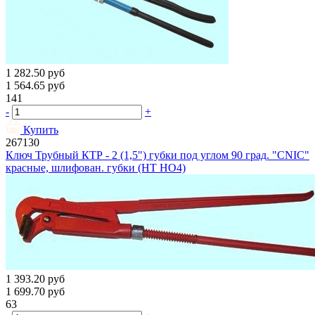
1 282.50
руб
1 564.65
руб
141
-
+
Купить
267130
Ключ Трубный КТР - 2 (1,5") губки под углом 90 град. "CNIC"
красные, шлифован. губки (HT HO4)
1 393.20
руб
1 699.70
руб
63