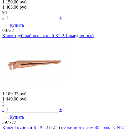
1 150.00
руб
1 403.00
руб
94
-
+
Купить
60722
Ключ трубный рычажный КТР-1 омедненный
1 180.33
руб
1 440.00
руб
3
-
+
Купить
397777
Ключ Трубный КТР - 2 (1,5") губки под углом 45 град. "CNIC"