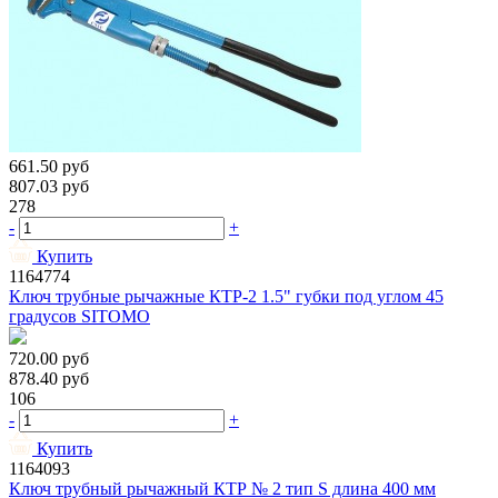
661.50
руб
807.03
руб
278
-
+
Купить
1164774
Ключ трубные рычажные КТР-2 1.5" губки под углом 45
градусов SITOMO
720.00
руб
878.40
руб
106
-
+
Купить
1164093
Ключ трубный рычажный КТР № 2 тип S длина 400 мм