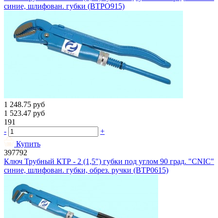
синие, шлифован. губки (BTPO915)
1 248.75
руб
1 523.47
руб
191
-
+
Купить
397792
Ключ Трубный КТР - 2 (1,5") губки под углом 90 град. "CNIC"
синие, шлифован. губки, обрез. ручки (BTP0615)