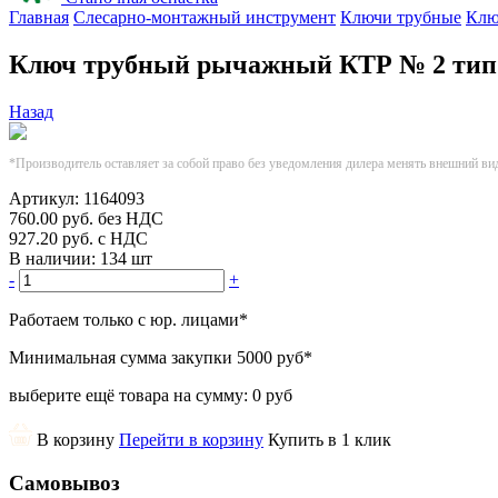
Главная
Слесарно-монтажный инструмент
Ключи трубные
Клю
Ключ трубный рычажный КТР № 2 тип
Назад
*Производитель оставляет за собой право без уведомления дилера менять внешний ви
Артикул:
1164093
760.00
руб.
без НДС
927.20
руб.
с НДС
В наличии:
134 шт
-
+
Работаем только с юр. лицами
*
Минимальная сумма закупки
5000 руб
*
выберите ещё товара на сумму:
0 руб
В корзину
Перейти в корзину
Купить в 1 клик
Самовывоз