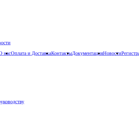
вости
О нас
Оплата и Доставка
Контакты
Документация
Новости
Регистр
руководству