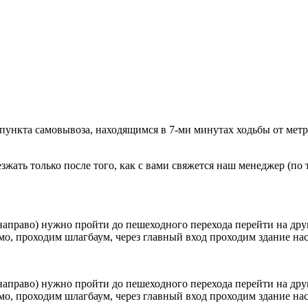
 пункта самовывоза, находящимся в 7-ми минутах ходьбы от мет
ать только после того, как с вами свяжется наш менеджер (по т
направо) нужно пройти до пешеходного перехода перейти на друг
о, проходим шлагбаум, через главный вход проходим здание наск
направо) нужно пройти до пешеходного перехода перейти на друг
о, проходим шлагбаум, через главный вход проходим здание наск