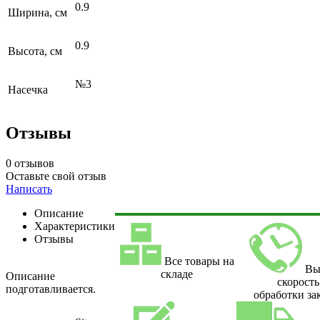
0.9
Ширина, см
0.9
Высота, см
№3
Насечка
Отзывы
0 отзывов
Оставьте свой отзыв
Написать
Описание
Характеристики
Отзывы
Все товары на
Вы
складе
Описание
скорость
подготавливается.
обработки за