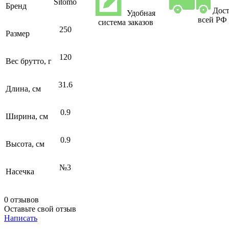
Sitomo
Бренд
Дост
Удобная
всей РФ
система заказов
250
Размер
120
Вес брутто, г
31.6
Длина, см
0.9
Ширина, см
0.9
Высота, см
№3
Насечка
0 отзывов
Оставьте свой отзыв
Написать