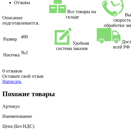
Отзывы
Все товары на
Вы
складе
Описание
скорость
подготавливается.
обработки за
400
Размер
Дост
Удобная
всей РФ
система заказов
№2
Насечка
0 отзывов
Оставьте свой отзыв
Написать
Похожие товары
Артикул
Наименование
Цена
(Без НДС)