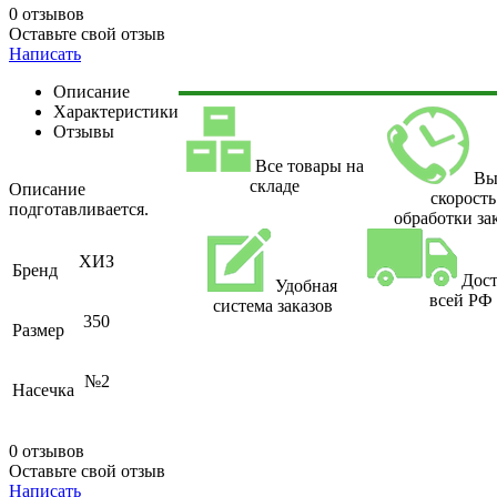
0 отзывов
Оставьте свой отзыв
Написать
Описание
Характеристики
Отзывы
Все товары на
Вы
складе
Описание
скорость
подготавливается.
обработки за
ХИЗ
Бренд
Дост
Удобная
всей РФ
система заказов
350
Размер
№2
Насечка
0 отзывов
Оставьте свой отзыв
Написать