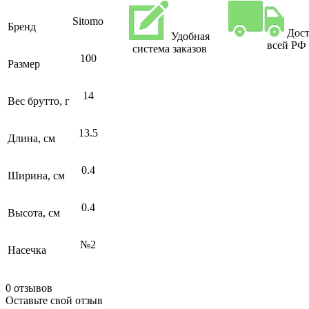
Sitomo
Бренд
Дост
Удобная
всей РФ
система заказов
100
Размер
14
Вес брутто, г
13.5
Длина, см
0.4
Ширина, см
0.4
Высота, см
№2
Насечка
0 отзывов
Оставьте свой отзыв