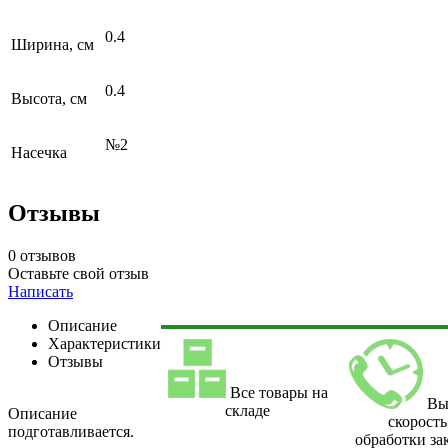
0.4
Ширина, см
0.4
Высота, см
№2
Насечка
Отзывы
0 отзывов
Оставьте свой отзыв
Написать
Описание
Характеристики
Отзывы
Все товары на
Вы
складе
Описание
скорость
подготавливается.
обработки за