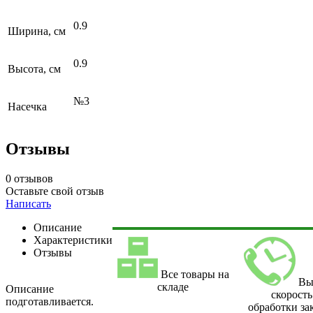
0.9
Ширина, см
0.9
Высота, см
№3
Насечка
Отзывы
0 отзывов
Оставьте свой отзыв
Написать
Описание
Характеристики
Отзывы
Все товары на
Вы
складе
Описание
скорость
подготавливается.
обработки за