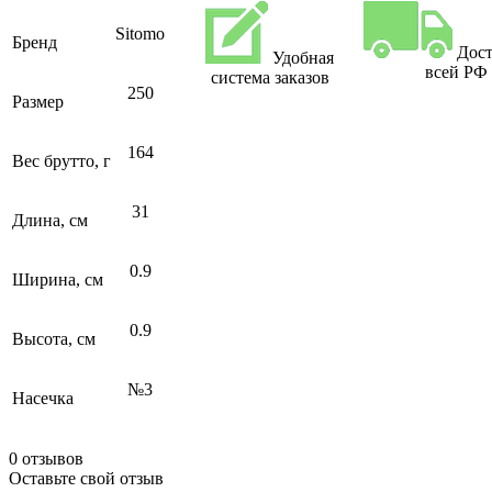
Sitomo
Бренд
Дост
Удобная
всей РФ
система заказов
250
Размер
164
Вес брутто, г
31
Длина, см
0.9
Ширина, см
0.9
Высота, см
№3
Насечка
0 отзывов
Оставьте свой отзыв