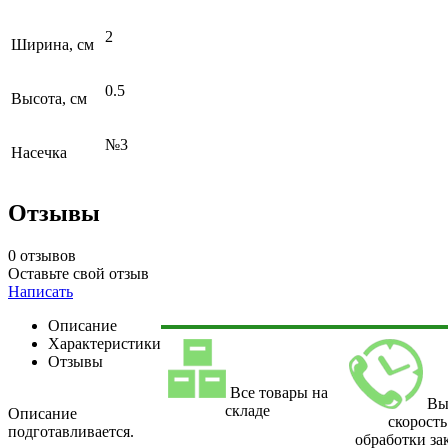
2
Ширина, см
0.5
Высота, см
№3
Насечка
Отзывы
0 отзывов
Оставьте свой отзыв
Написать
Описание
Характеристики
Отзывы
Все товары на
Вы
складе
Описание
скорость
подготавливается.
обработки за