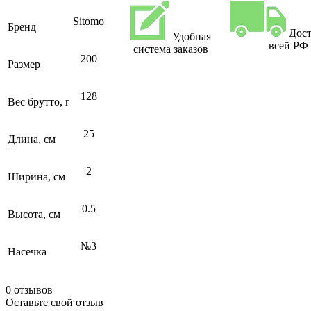
Sitomo
Бренд
Дост
Удобная
всей РФ
система заказов
200
Размер
128
Вес брутто, г
25
Длина, см
2
Ширина, см
0.5
Высота, см
№3
Насечка
0 отзывов
Оставьте свой отзыв