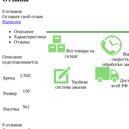
0 отзывов
Оставьте свой отзыв
Написать
Описание
Характеристики
Отзывы
Все товары на
Вы
складе
Описание
скорость
подготавливается.
обработки за
CNIC
Бренд
Дост
Удобная
всей РФ
система заказов
150
Размер
№2
Насечка
0 отзывов