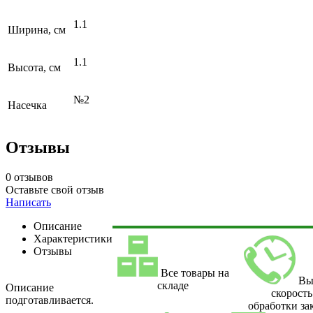
1.1
Ширина, см
1.1
Высота, см
№2
Насечка
Отзывы
0 отзывов
Оставьте свой отзыв
Написать
Описание
Характеристики
Отзывы
Все товары на
Вы
складе
Описание
скорость
подготавливается.
обработки за