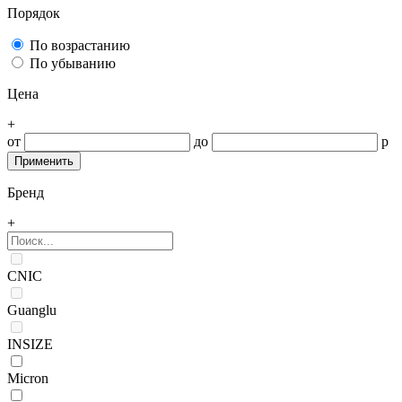
Порядок
По возрастанию
По убыванию
Цена
+
от
до
р
Бренд
+
CNIC
Guanglu
INSIZE
Micron