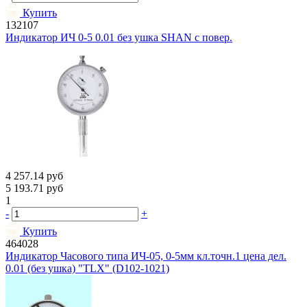
Купить
132107
Индикатор ИЧ 0-5 0.01 без ушка SHAN с повер.
4 257.14
руб
5 193.71
руб
1
-
+
Купить
464028
Индикатор Часового типа ИЧ-05, 0-5мм кл.точн.1 цена дел.
0.01 (без ушка) "TLX" (D102-1021)