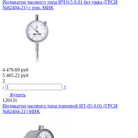
Индикатор часового типа ИЧ 0-5 0.01 без ушка (ГРСИ
№82404-21) с пов. МИК
4 479.69
руб
5 465.22
руб
2
-
+
Купить
120131
Индикатор часового типа торцевой ИТ-05 0.01 (ГРСИ
№82404-21) МИК