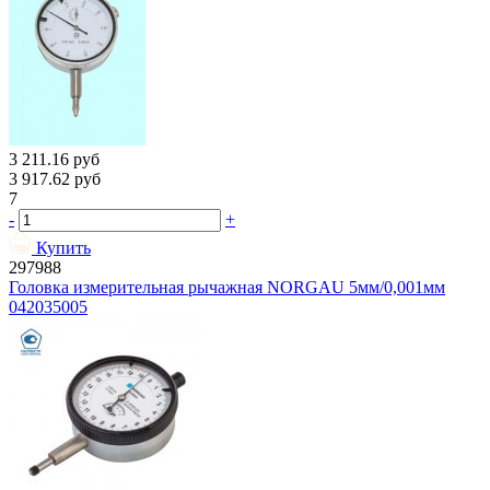
3 211.16
руб
3 917.62
руб
7
-
+
Купить
297988
Головка измерительная рычажная NORGAU 5мм/0,001мм
042035005