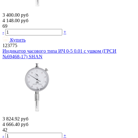
3 400.00
руб
4 148.00
руб
69
-
+
Купить
123775
Индикатор часового типа ИЧ 0-5 0.01 с ушком (ГРСИ
№69468-17) SHAN
3 824.92
руб
4 666.40
руб
42
-
+