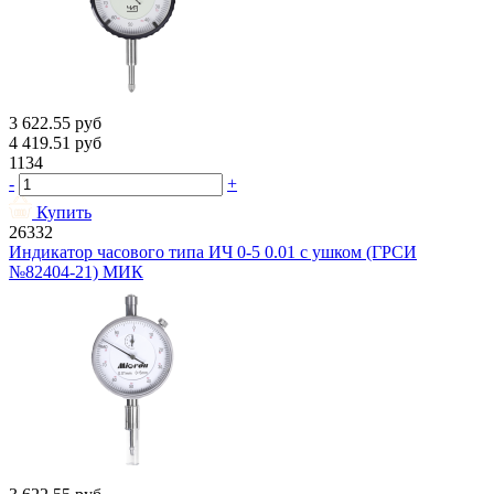
3 622.55
руб
4 419.51
руб
1134
-
+
Купить
26332
Индикатор часового типа ИЧ 0-5 0.01 с ушком (ГРСИ
№82404-21) МИК