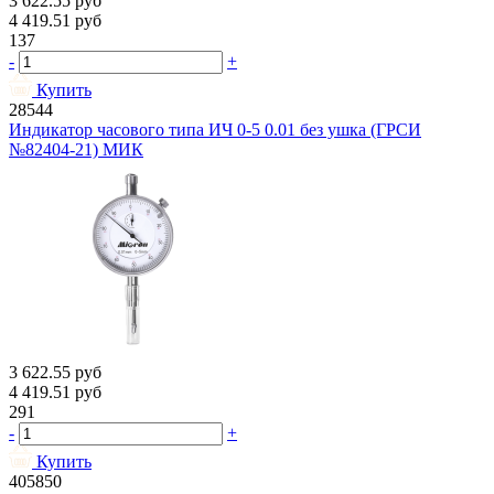
3 622.55
руб
4 419.51
руб
137
-
+
Купить
28544
Индикатор часового типа ИЧ 0-5 0.01 без ушка (ГРСИ
№82404-21) МИК
3 622.55
руб
4 419.51
руб
291
-
+
Купить
405850