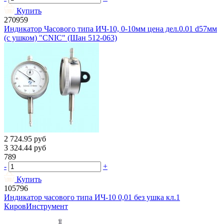
Купить
270959
Индикатор Часового типа ИЧ-10, 0-10мм цена дел.0.01 d57мм
(с ушком) "CNIC" (Шан 512-063)
2 724.95
руб
3 324.44
руб
789
-
+
Купить
105796
Индикатор часового типа ИЧ-10 0,01 без ушка кл.1
КировИнструмент