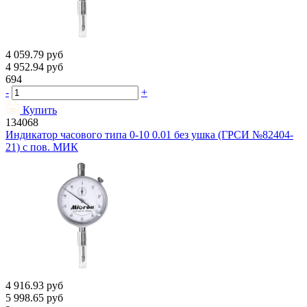
4 059.79
руб
4 952.94
руб
694
-
+
Купить
134068
Индикатор часового типа 0-10 0.01 без ушка (ГРСИ №82404-
21) с пов. МИК
4 916.93
руб
5 998.65
руб