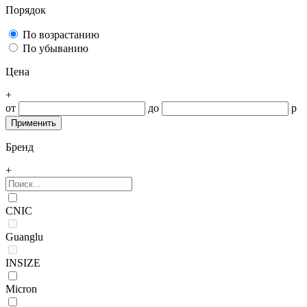
Порядок
По возрастанию
По убыванию
Цена
+
от
до
р
Бренд
+
CNIC
Guanglu
INSIZE
Micron