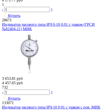
6 171.77
руб
1
-
+
Купить
28671
Индикатор часового типа ИЧ 0-10 0.01 с ушком (ГРСИ
№82404-21) МИК
3 653.81
руб
4 457.65
руб
732
-
+
Купить
133071
Индикатор часового типа ИЧ-10 0,01 с ушком с пов. МИК