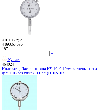
4 011.17
руб
4 893.63
руб
187
-
+
Купить
464024
Индикатор Часового типа ИЧ-10, 0-10мм кл.точн.1 цена
дел.0.01 (без ушка) "TLX" (D102-1031)