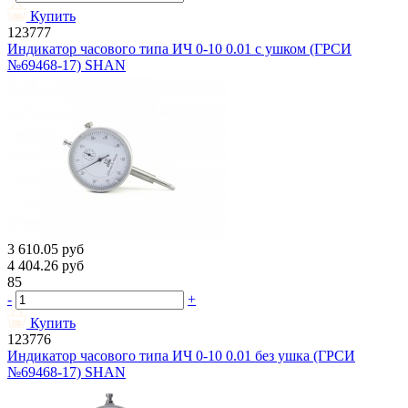
Купить
123777
Индикатор часового типа ИЧ 0-10 0.01 с ушком (ГРСИ
№69468-17) SHAN
3 610.05
руб
4 404.26
руб
85
-
+
Купить
123776
Индикатор часового типа ИЧ 0-10 0.01 без ушка (ГРСИ
№69468-17) SHAN