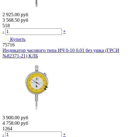
2 925.00
руб
3 568.50
руб
518
-
+
Купить
75716
Индикатор часового типа ИЧ 0-10 0.01 без ушка (ГРСИ
№82371-21) КЛБ
3 900.00
руб
4 758.00
руб
1264
-
+