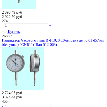
2 395.49
руб
2 922.50
руб
274
-
+
Купить
268899
Индикатор Часового типа ИЧ-10, 0-10мм цена дел.0.01 d57мм
(без ушка) "CNIC" (Шан 512-063)
2 724.95
руб
3 324.44
руб
455
-
+