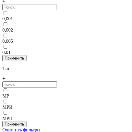
+
0,001
0,002
0,005
0,01
Тип
+
МР
МРИ
МРП
Очистить фильтры