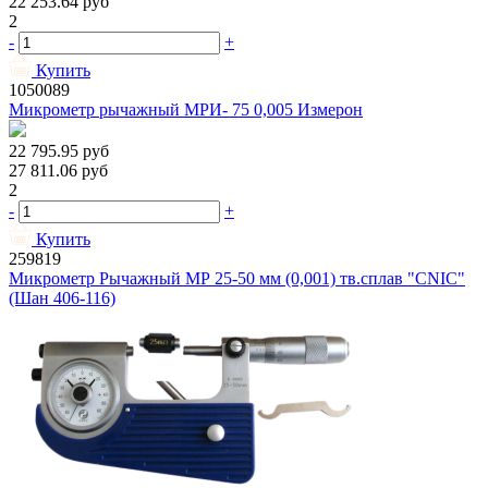
22 253.64
руб
2
-
+
Купить
1050089
Микрометр рычажный МРИ- 75 0,005 Измерон
22 795.95
руб
27 811.06
руб
2
-
+
Купить
259819
Микрометр Рычажный МР 25-50 мм (0,001) тв.сплав "CNIC"
(Шан 406-116)