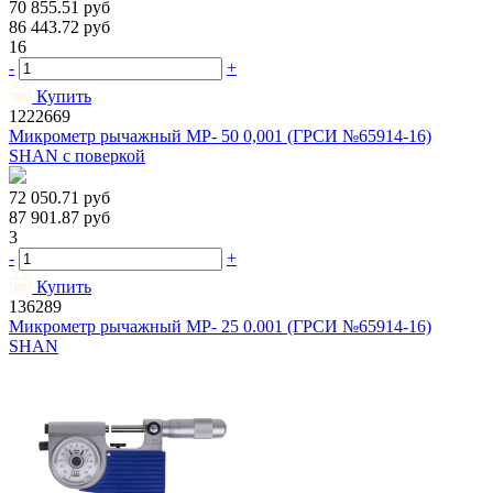
70 855.51
руб
86 443.72
руб
16
-
+
Купить
1222669
Микрометр рычажный МР- 50 0,001 (ГРСИ №65914-16)
SHAN с поверкой
72 050.71
руб
87 901.87
руб
3
-
+
Купить
136289
Микрометр рычажный МР- 25 0.001 (ГРСИ №65914-16)
SHAN