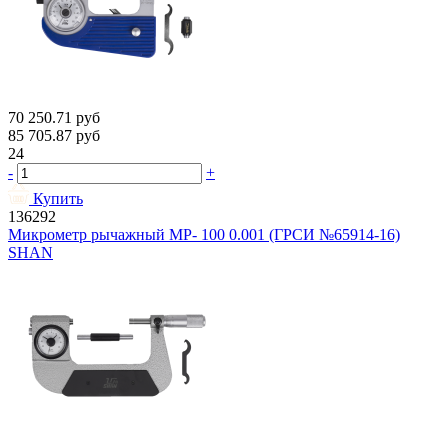
70 250.71
руб
85 705.87
руб
24
-
+
Купить
136292
Микрометр рычажный МР- 100 0.001 (ГРСИ №65914-16)
SHAN