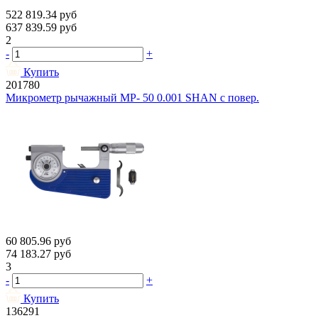
522 819.34
руб
637 839.59
руб
2
-
+
Купить
201780
Микрометр рычажный МР- 50 0.001 SHAN с повер.
60 805.96
руб
74 183.27
руб
3
-
+
Купить
136291