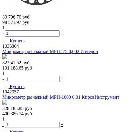
80 796.70
руб
98 571.97
руб
1
-
+
Купить
1036364
Микрометр рычажный МРП- 75 0,002 Измерон
82 941.52
руб
101 188.65
руб
1
-
+
Купить
1042957
Микрометр рычажный МРИ-1600 0,01 КировИнструмент
328 185.85
руб
400 386.74
руб
1
-
+