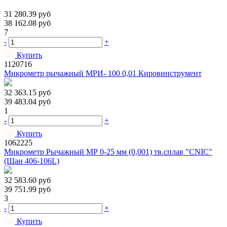
31 280.39
руб
38 162.08
руб
7
-
+
Купить
1120716
Микрометр рычажный МРИ- 100 0,01 Кировинструмент
32 363.15
руб
39 483.04
руб
1
-
+
Купить
1062225
Микрометр Рычажный МР 0-25 мм (0,001) тв.сплав "CNIC"
(Шан 406-106L)
32 583.60
руб
39 751.99
руб
3
-
+
Купить