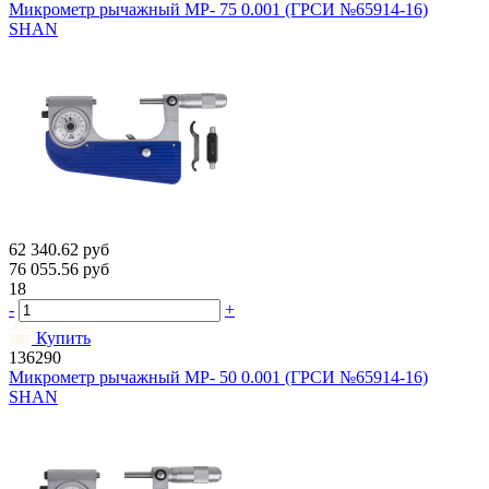
Микрометр рычажный МР- 75 0.001 (ГРСИ №65914-16)
SHAN
62 340.62
руб
76 055.56
руб
18
-
+
Купить
136290
Микрометр рычажный МР- 50 0.001 (ГРСИ №65914-16)
SHAN