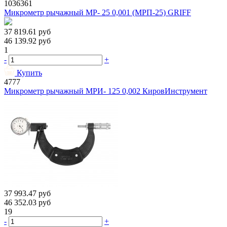
1036361
Микрометр рычажный МР- 25 0,001 (МРП-25) GRIFF
37 819.61
руб
46 139.92
руб
1
-
+
Купить
4777
Микрометр рычажный МРИ- 125 0,002 КировИнструмент
37 993.47
руб
46 352.03
руб
19
-
+