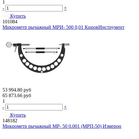
1
-
+
Купить
101084
Микрометр рычажный МРИ- 500 0,01 КировИнструмент
53 994.80
руб
65 873.66
руб
1
-
+
Купить
148182
Микрометр рычажный МР- 50 0.001 (МРП-50) Измерон