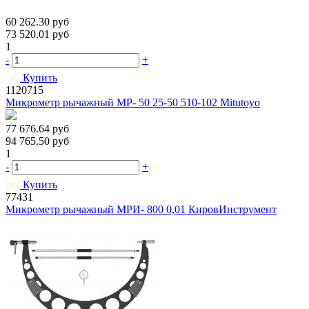
60 262.30
руб
73 520.01
руб
1
-
+
Купить
1120715
Микрометр рычажный МР- 50 25-50 510-102 Mitutoyo
77 676.64
руб
94 765.50
руб
1
-
+
Купить
77431
Микрометр рычажный МРИ- 800 0,01 КировИнструмент