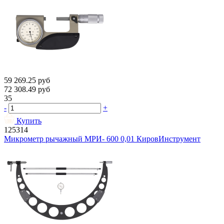
59 269.25
руб
72 308.49
руб
35
-
+
Купить
125314
Микрометр рычажный МРИ- 600 0,01 КировИнструмент