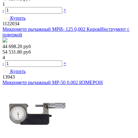
1
-
+
Купить
1122034
Микрометр рычажный МРИ- 125 0,002 КировИнструмент с
поверкой
44 698.20
руб
54 531.80
руб
4
-
+
Купить
13943
Микрометр рычажный МР-50 0.002 ИЗМЕРОН